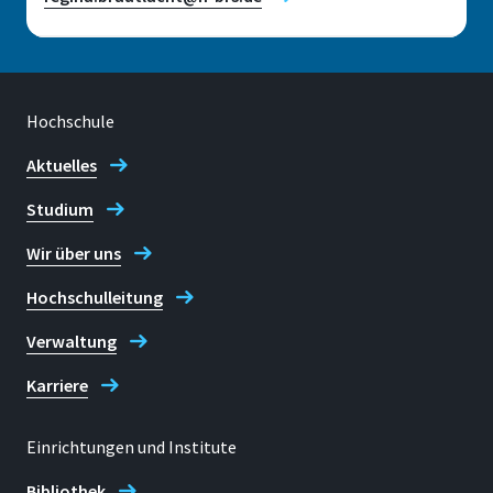
Forschungsfelder
Hochschule
Aktuelles
Sprachenzentrum
Studium
Wir über uns
Standort
Hochschulleitung
Sankt Augustin
Verwaltung
Raum
E 003
Karriere
Adresse
Einrichtungen und Institute
Grantham-Allee 20
Bibliothek