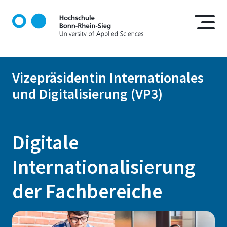
D
i
r
e
k
t
Vizepräsidentin Internationales
z
und Digitalisierung (VP3)
u
m
I
n
Digitale
h
a
Internationalisierung
l
t
der Fachbereiche