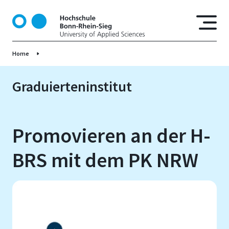
D
i
r
e
Home
k
t
z
Graduierteninstitut
u
m
I
Promovieren an der H-
n
h
BRS mit dem PK NRW
a
l
t