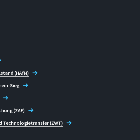
lstand (HAfM)
hein-Sieg
chung (ZAF)
d Technologietransfer (ZWT)