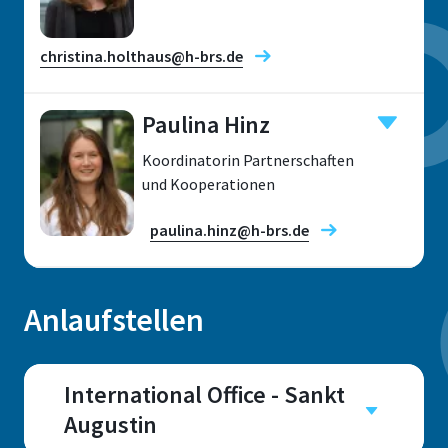
christina.holthaus@h-brs.de
Paulina Hinz
Koordinatorin Partnerschaften
Standort
und Kooperationen
Sankt Augustin
paulina.hinz@h-brs.de
Raum
E 058
Anlaufstellen
Adresse
Grantham-Allee 20
Standort
Sankt Augustin
International Office - Sankt
53757, Sankt Augustin
Augustin
Raum