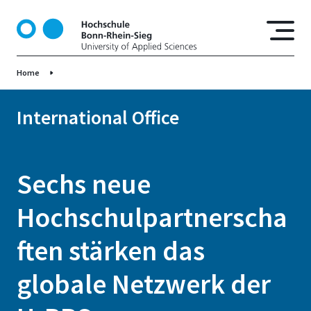
D
i
r
e
Home
k
t
z
International Office
u
m
I
Sechs neue
n
h
Hochschulpartnerscha
a
l
ften stärken das
t
globale Netzwerk der