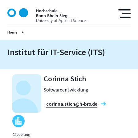
D
i
r
e
Home
k
t
z
Institut für IT-Service (ITS)
u
m
I
Corinna Stich
n
h
Softwareentwicklung
a
l
corinna.stich@h-brs.de
t
Gliederung