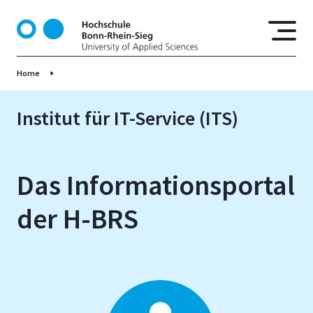
D
i
r
e
Home
k
t
z
Institut für IT-Service (ITS)
u
m
I
Das Informationsportal
n
h
der H-BRS
a
l
t