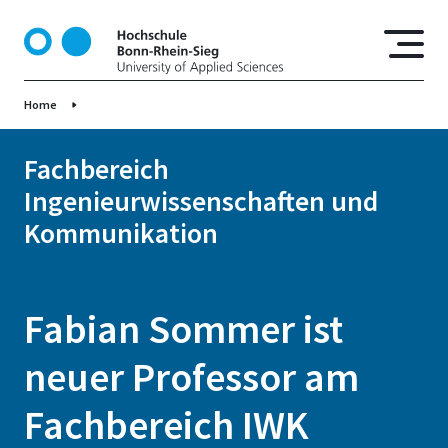
D
i
r
e
Home
k
t
z
Fachbereich
u
Ingenieurwissenschaften und
m
Kommunikation
I
n
h
a
Fabian Sommer ist
l
t
neuer Professor am
Fachbereich IWK