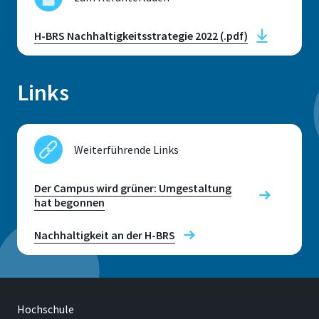
Raum
G 213
H-BRS Nachhaltigkeitsstrategie 2022 (.pdf)
Adresse
Grantham-Allee 20
Links
53757, Sankt Augustin
Weiterführende Links
Der Campus wird grüner: Umgestaltung
Telefon
hat begonnen
+49 2241 865 646
Nachhaltigkeit an der H-BRS
Ute Schmitz
Hochschule