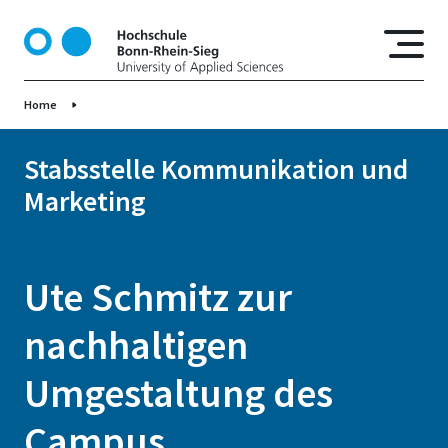
D
i
r
e
Home
k
t
z
Stabsstelle Kommunikation und
u
Marketing
m
I
n
h
Ute Schmitz zur
a
l
nachhaltigen
t
Umgestaltung des
Campus