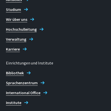
Studium
Raum
E 237
Wir über uns
Adresse
Hochschulleitung
Grantham-Allee 20
Verwaltung
53757, Sankt Augustin
Karriere
Einrichtungen und Institute
Telefon
Bibliothek
+49 2241 865 641
Sprachenzentrum
Daniela Greulich
International Office
Institute