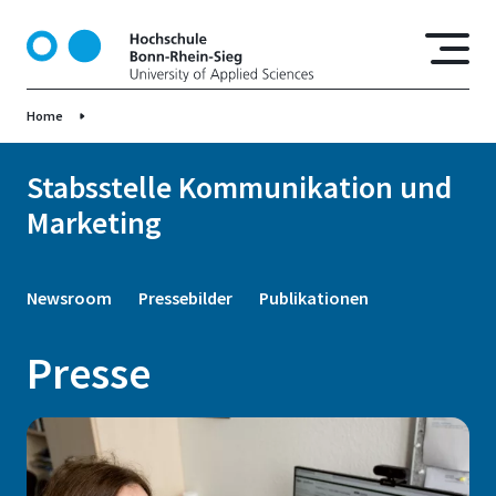
D
i
r
e
Home
k
t
z
Stabsstelle Kommunikation und
u
Marketing
m
I
n
Newsroom
Pressebilder
Publikationen
h
a
Presse
l
t