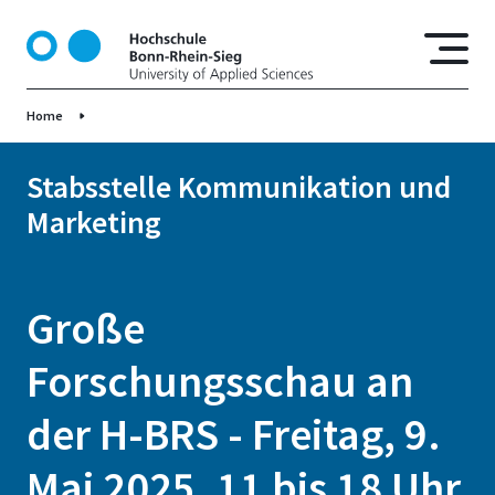
D
i
r
e
Home
k
t
z
Stabsstelle Kommunikation und
u
Marketing
m
I
n
h
Große
a
l
Forschungsschau an
t
der H-BRS - Freitag, 9.
Mai 2025, 11 bis 18 Uhr