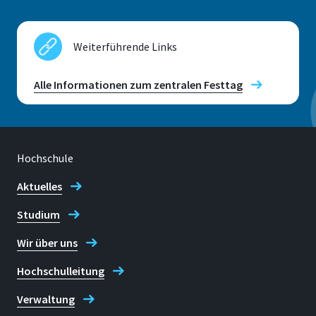
Standort
Sankt Augustin
Weiterführende Links
Raum
E 237
Alle Informationen zum zentralen Festtag
Adresse
Grantham-Allee 20
Hochschule
53757, Sankt Augustin
Aktuelles
Studium
Telefon
Wir über uns
+49 2241 865 641
Hochschulleitung
Daniela Greulich
Verwaltung