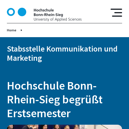
D
i
r
e
Home
k
t
z
Stabsstelle Kommunikation und
u
Marketing
m
I
n
h
Hochschule Bonn-
a
l
Rhein-Sieg begrüßt
t
Erstsemester