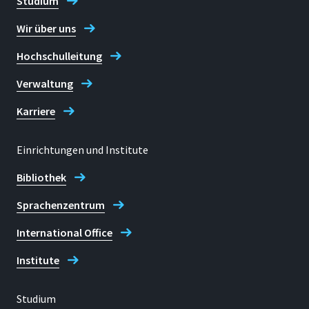
Studium
Raum
E 237
Wir über uns
Adresse
Hochschulleitung
Grantham-Allee 20
Verwaltung
53757, Sankt Augustin
Karriere
Einrichtungen und Institute
Telefon
Bibliothek
+49 2241 865 641
Sprachenzentrum
Daniela Greulich
International Office
Institute
Studium