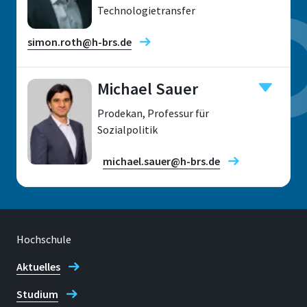
Technologietransfer
simon.roth@h-brs.de
Michael Sauer
Prodekan, Professur für
Standort
Sozialpolitik
Sankt Augustin
michael.sauer@h-brs.de
Raum
F 414
Adresse
Hochschule
Grantham-Allee 20
Standort
Sankt Augustin
Aktuelles
53757 Sankt Augustin
Studium
Raum