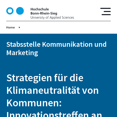
D
i
r
e
Home
k
t
z
Stabsstelle Kommunikation und
u
Marketing
m
I
n
h
Strategien für die
a
l
Klimaneutralität von
t
Kommunen:
Innovationstreffen an