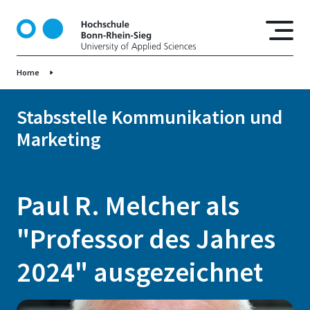
D
i
r
e
Home
k
t
z
Stabsstelle Kommunikation und
u
Marketing
m
I
n
h
Paul R. Melcher als
a
l
"Professor des Jahres
t
2024" ausgezeichnet