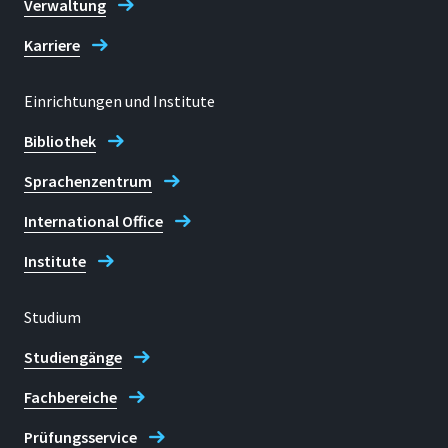
Verwaltung
53757, Sankt Augustin
Karriere
Prof. Dr. Paul R. Melcher
Einrichtungen und Institute
Telefon
Bibliothek
+49 2241 865 9652
Sprachenzentrum
International Office
Fax
+49 2241 865 8952
Institute
Dominik Pieper
Studium
Studiengänge
Fachbereiche
Prüfungsservice