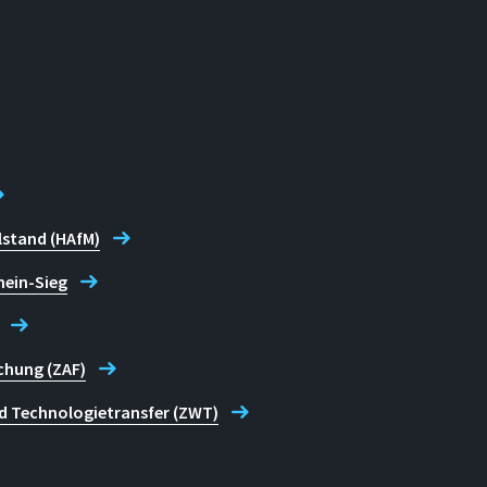
lstand (HAfM)
hein-Sieg
chung (ZAF)
d Technologietransfer (ZWT)