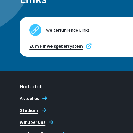
Adresse
Grantham-Allee 20
Weiterführende Links
53757, Sankt Augustin
Zum Hinweisgebersystem
Telefon
+49 2241 865 9910
Hochschule
Diana Strasser
Aktuelles
Studium
Wir über uns