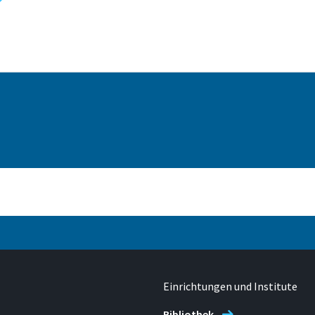
Adresse
Grantham-Allee 20
Raum
53757 Sankt Augustin
G 226
Einrichtungen und Institute
Bibliothek