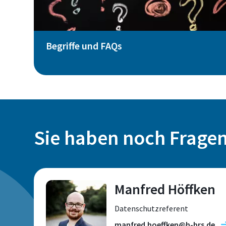
Begriffe und FAQs
Sie haben noch Frage
Manfred Höffken
Datenschutzreferent
manfred.hoeffken@h-brs.de