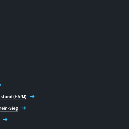
greement
@h-brs.de
lstand (HAfM)
hein-Sieg