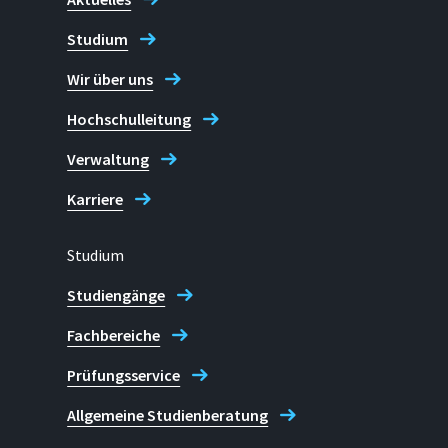
Adresse
Manfred Höffken
Studium
Grantham-Allee 20
Wir über uns
53757, Sankt Augustin
Hochschulleitung
Telefon
Verwaltung
+49 2241 865 9683 (Manfred H
Karriere
Datenschutzreferent
Studium
Studiengänge
Fachbereiche
Prüfungsservice
Allgemeine Studienberatung