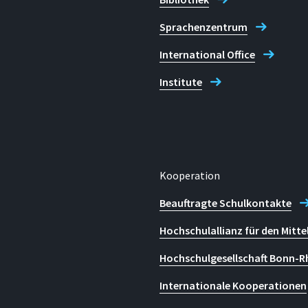
Kontaktzeiten
Sprachenzentrum
On weekdays: by prior a
International Office
Institute
E-mail
datenschutzbeauftragte
öffken)
Kooperation
Beauftragte Schulkontakte
Hochschulallianz für den Mitte
Hochschulgesellschaft Bonn-R
Internationale Kooperationen