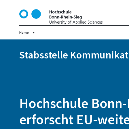
D
i
r
e
k
Home
t
z
Stabsstelle Kommunikat
u
m
I
n
h
a
l
Hochschule Bonn-
t
erforscht EU-weit