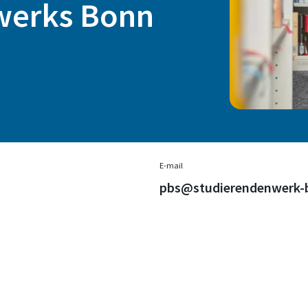
werks Bonn
E-mail
pbs@studierendenwerk-