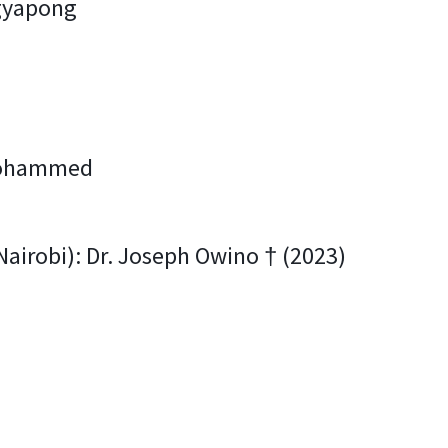
Agyapong
 Mohammed
Nairobi): Dr. Joseph Owino † (2023)