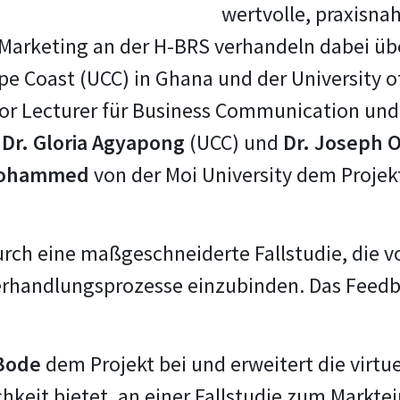
wertvolle, praxisn
arketing an der H-BRS verhandeln dabei über 
e Coast (UCC) in Ghana und der University of 
ior Lecturer für Business Communication un
t
Dr. Gloria Agyapong
(UCC) und
Dr. Joseph 
 Mohammed
von der Moi University dem Projek
 durch eine maßgeschneiderte Fallstudie, die 
 Verhandlungsprozesse einzubinden. Das Fee
 Bode
dem Projekt bei und erweitert die virt
hkeit bietet, an einer Fallstudie zum Marktei