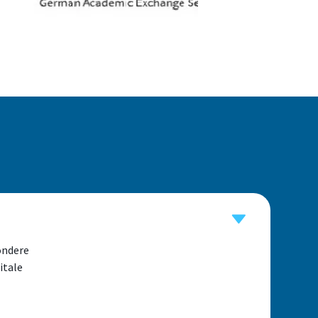
ondere
itale