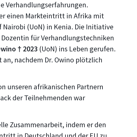
ahe Verhandlungserfahrungen.
einen Markteintritt in Afrika mit
Nairobi (UoN) in Kenia. Die Initiative
d Dozentin für Verhandlungstechniken
Owino † 2023
(UoN) ins Leben gerufen.
t an, nachdem Dr. Owino plötzlich
von unseren afrikanischen Partnern
dback der Teilnehmenden war
uelle Zusammenarbeit, indem er den
ntritt in Deutschland und der EU zu