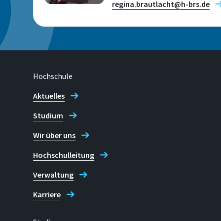
regina.brautlacht@h-brs.de
Forschungsfelder
Sprachenzentrum
Hochschule
Standort
Aktuelles
Sankt Augustin
Studium
Wir über uns
Raum
E 003
Hochschulleitung
Verwaltung
Kontaktzeiten
Karriere
dientags & donnerstags: via online Buchu