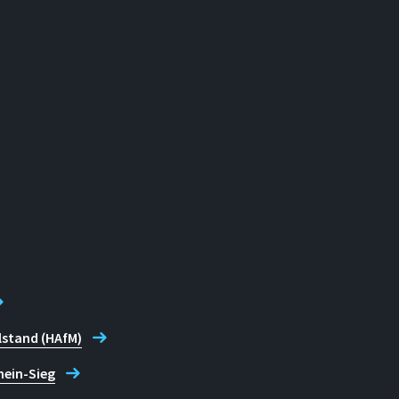
lstand (HAfM)
hein-Sieg