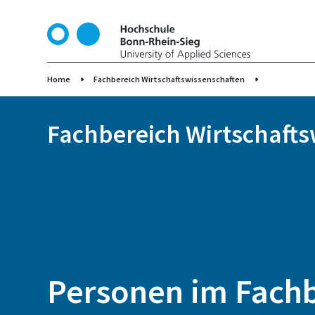
D
i
r
e
k
Home
Fachbereich Wirtschaftswissenschaften
t
z
Fachbereich Wirtschaft
u
m
I
n
h
a
l
t
Personen im Fach