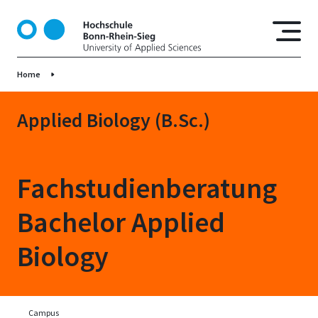
D
i
r
e
Home
k
t
z
Applied Biology (B.Sc.)
u
m
I
Fachstudienberatung
n
h
Bachelor Applied
a
l
Biology
t
Campus