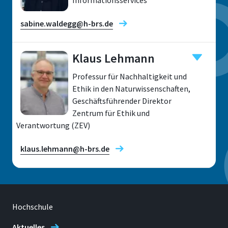
Informationsservices
sabine.waldegg@h-brs.de
Klaus Lehmann
Professur für Nachhaltigkeit und
Standort
Ethik in den Naturwissenschaften,
Geschäftsführender Direktor
Sankt Augustin
Zentrum für Ethik und
Raum
Verantwortung (ZEV)
A 105.11
klaus.lehmann@h-brs.de
Adresse
Grantham Allee 20
53757, Sankt Augustin
Forschungsfelder
Hochschule
Aktuelles