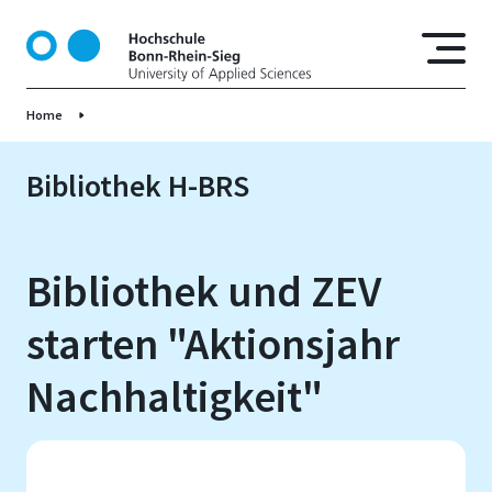
D
i
r
e
Home
k
t
z
Bibliothek H-BRS
u
m
I
Bibliothek und ZEV
n
h
starten "Aktionsjahr
a
l
Nachhaltigkeit"
t