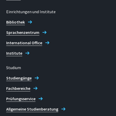
+49 2241 8659876 (Susanne Buch)
+49 2241 8659687 (Anna Nick)
Einrichtungen und Institute
+49 2241 865686 (Ulrike Richter)
Bibliothek
+49 2241 865482 (Alexander Verleger)
Sprachenzentrum
E-mail
International Office
bibliothek.forschungsservice@h-
brs.de
Institute
Studium
Forschungsservices der
Bibliothek
Studiengänge
Fachbereiche
Prüfungsservice
Allgemeine Studienberatung