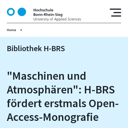
D
i
r
e
Home
k
t
z
Bibliothek H-BRS
u
m
I
"Maschinen und
n
h
Atmosphären": H-BRS
a
l
fördert erstmals Open-
t
Access-Monografie