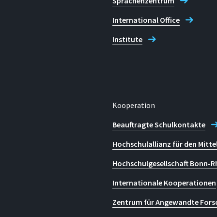
Sprachenzentrum
inf.pr@h-brs.de
International Office
Institute
ki)
s)
dtke-Handjery)
Kooperation
Beauftragte Schulkontakte
h Informatik
Hochschulallianz für den Mitte
Hochschulgesellschaft Bonn-R
Internationale Kooperationen
Zentrum für Angewandte Fors