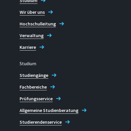
Studium
Grantham-Allee 20
Wir über uns
53757 Sankt Augustin
Hochschulleitung
Telefon
Verwaltung
+49 2241 865 -202 (Kira Wazins
Karriere
+49 2241 865 -789 (Miriam Thü
+49 2241 865 -259 (Miriam Lü
Studium
Studiengänge
Öffentlichkeitsarbeit Fachbereic
Fachbereiche
Prüfungsservice
Allgemeine Studienberatung
Studierendenservice