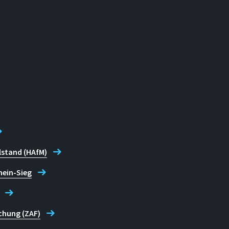
lstand (HAfM)
hein-Sieg
chung (ZAF)