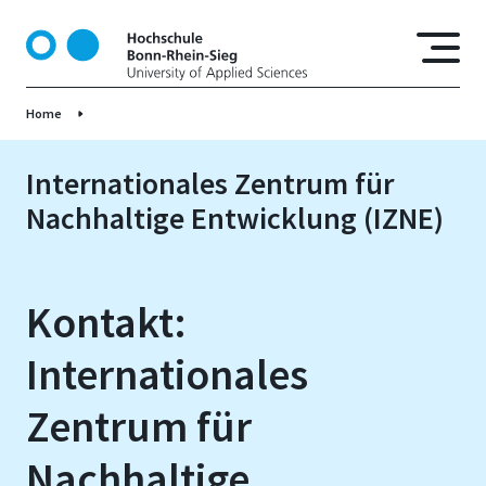
D
i
r
e
Home
k
t
z
Internationales Zentrum für
u
Nachhaltige Entwicklung (IZNE)
m
I
n
h
Kontakt:
a
l
Internationales
t
Zentrum für
Nachhaltige