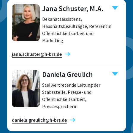
Jana Schuster, M.A.
Dekanatsassistenz,
Haushaltsbeauftragte, Referentin
Öffentlichkeitsarbeit und
Marketing
jana.schuster@h-brs.de
Daniela Greulich
Stellvertretende Leitung der
Standort
Stabsstelle, Presse- und
Öffentlichkeitsarbeit,
Rheinbach
Pressesprecherin
Raum
G 114
daniela.greulich@h-brs.de
Adresse