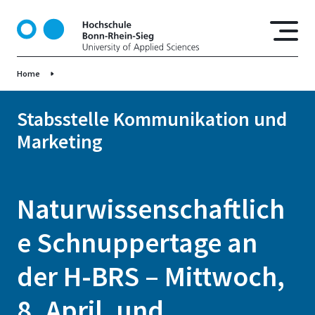
D
i
r
e
Home
k
t
z
Stabsstelle Kommunikation und
u
Marketing
m
I
n
h
Naturwissenschaftlich
a
l
e Schnuppertage an
t
der H-BRS – Mittwoch,
8. April, und