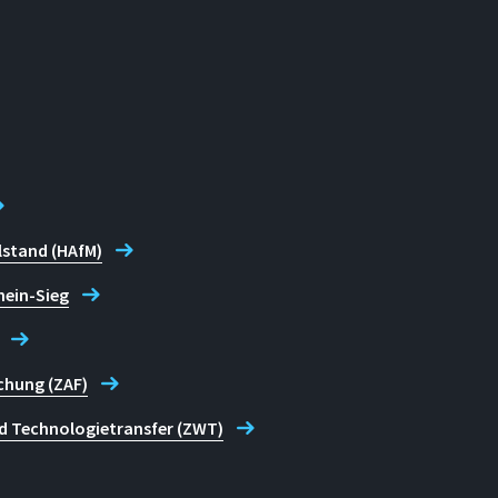
lstand (HAfM)
hein-Sieg
chung (ZAF)
d Technologietransfer (ZWT)