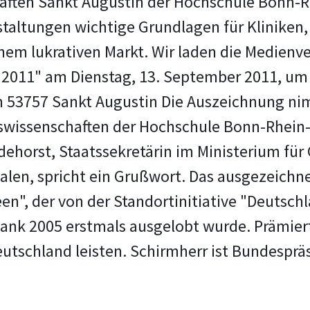
aften Sankt Augustin der Hochschule Bonn-Rh
staltungen wichtige Grundlagen für Kliniken
inem lukrativen Markt. Wir laden die Medienver
t 2011" am Dienstag, 13. September 2011, u
n 53757 Sankt Augustin Die Auszeichnung nim
tswissenschaften der Hochschule Bonn-Rhein-
dehorst, Staatssekretärin im Ministerium für
len, spricht ein Grußwort. Das ausgezeichnete
n", der von der Standortinitiative "Deutschl
nk 2005 erstmals ausgelobt wurde. Prämiert
eutschland leisten. Schirmherr ist Bundespräs