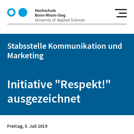
D
i
r
e
k
t
Stabsstelle Kommunikation und
z
Marketing
u
m
I
n
Initiative "Respekt!"
h
a
ausgezeichnet
l
t
Freitag, 5. Juli 2019