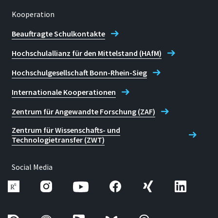
"Connected and
Kooperation
Collaborative: Making
Online Teamwork Work"
Beauftragte Schulkontakte
Middle Tennessee State
Hochschulallianz für den Mittelstand (HAfM)
University
,
USAMarch 2025
Hochschulgesellschaft Bonn-Rhein-Sieg
"Connected and
Collaborative: Making
Internationale Kooperationen
Online Teamwork
Zentrum für Angewandte Forschung (ZAF)
Work"
Coastal Carolina
University, Myrtle Beach
Zentrum für Wissenschafts- und
Technologietransfer (ZWT)
USA Feb 2025
"The Art of Virtual
Social Media
Exchange: Navigating
Intercultural Online
Projects
" online
Shenzhen
Technology University,