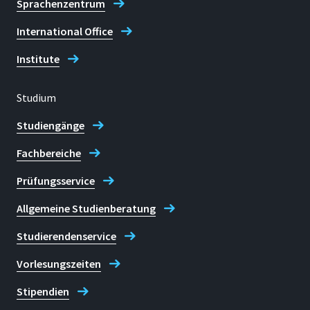
International Conference,
Sprachenzentrum
Tokyo, Japan 1.12.2025
International Office
“Living & Working in
Institute
Germany”
Chuo University,
Tokyo 27.11.2025
Studium
"Is Intercultural
Studiengänge
Competence a Future
Skill?"
Toyo University,
Fachbereiche
Tokyo, Japan 25.11.2025
Prüfungsservice
"Global Classrooms
Allgemeine Studienberatung
Without Borders:
Intercultural Competence
Studierendenservice
Through Digital
Vorlesungszeiten
Exchange"
University of
Pristina, Kosovo July 2025
Stipendien