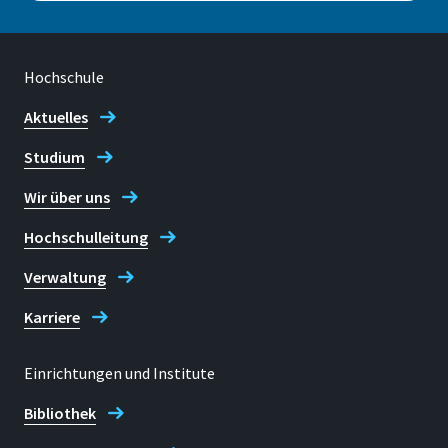
Japan 02.11.2025
Workshop:- "Student-
Centered Simulation
Hochschule
Projects for Intercultural
Aktuelles
Learning”
JALT 51st
Studium
International Conference,
Tokyo, Japan 1.12.2025
Wir über uns
Featured speaker:-
Hochschulleitung
"Simulating Global
Verwaltung
Collaboration in Language
Learning: An intercultural
Karriere
business project for
language learning, social
Einrichtungen und Institute
impact & cultural
Bibliothek
understanding”
JALT 51st