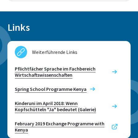
Kinderuni 2017/18: "Wenn
Kopfschütteln Ja bedeutet
Links
– so kommunizieren
andere Kulturen" (Bericht
im Generalanzeiger)
Weiterführende Links
"The ISEE Project – 10
Years of Virtual
Pflichtfächer Sprache im Fachbereich
International
Wirtschaftswissenschaften
Collaboration"
JALT
Chapter Osaka, Japan
Spring School Programme Kenya
7.11.2025
Kinderuni im April 2018: Wenn
“
Language & Culture:
Kopfschütteln "Ja" bedeutet (Galerie)
Skills for Today &
February 2019 Exchange Programme with
Tomorrow”
Shudo
Kenya
University, Hiroshima,