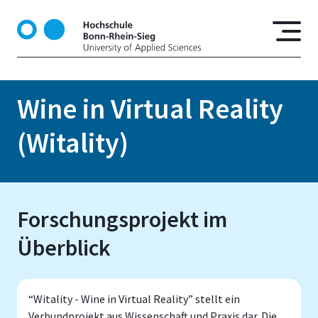
D
i
r
e
k
t
Wine in Virtual Reality
z
u
(Witality)
m
I
n
h
Forschungsprojekt im
a
l
Überblick
t
“Witality - Wine in Virtual Reality” stellt ein
Verbundprojekt aus Wissenschaft und Praxis dar. Die