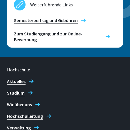
Weiterführende Links
Semesterbeitrag und Gebühren
Adresse
Zum Studiengang und zur Online-
von-Liebig-Str. 20
Bewerbung
53359 Rheinbach
Hochschule
Telefon
Bitte vereinbaren Sie einen Termin.
Aktuelles
Studium
Kontaktzeiten
Wir freuen uns auf Ihre
Wir über uns
Kontaktaufnahme.
Hochschulleitung
E-mail
Verwaltung