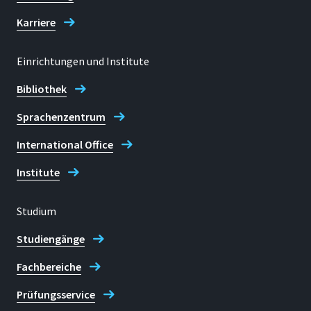
alexandra.bonn@h-brs.de
Karriere
Fachstudienberatung Master
Einrichtungen und Institute
Marketing
Bibliothek
Sprachenzentrum
International Office
Institute
Studium
Studiengänge
Fachbereiche
Prüfungsservice