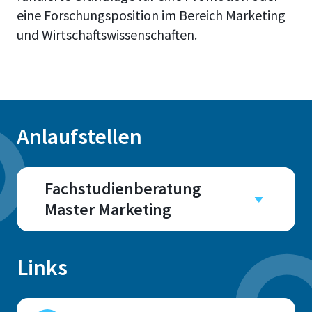
eine Forschungsposition im Bereich Marketing
und Wirtschaftswissenschaften.
Anlaufstellen
Fachstudienberatung
Master Marketing
Campus
Sankt Augustin
Links
Raum
E 125