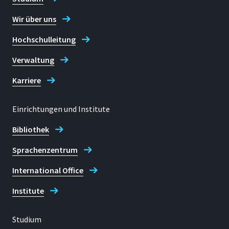
Wir über uns
Hochschulleitung
H-BRS Publication
Verwaltung
Karriere
Havelt, T.; Schmitz, M.
Einrichtungen und Institute
Identifizierung und
Bibliothek
Charakterisierung bioaktiver
Inhaltsstoffe in Thymian.
Sprachenzentrum
Posterbeitrag zur 8. Tagung
International Office
Arznei- und
Gewürzpflanzenforschung.
Institute
2018
.
Studium