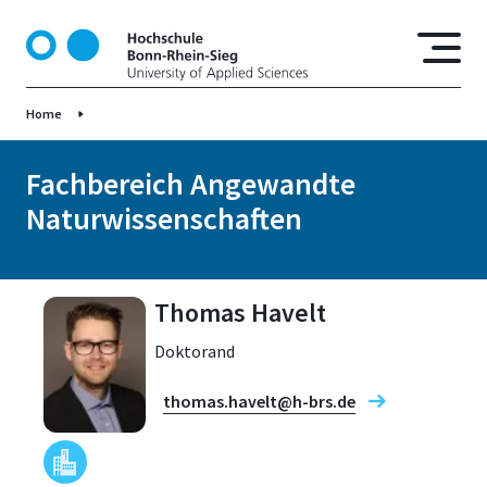
D
i
r
e
Home
k
t
z
Fachbereich Angewandte
u
Naturwissenschaften
m
I
n
h
Thomas Havelt
a
Doktorand
l
t
thomas.havelt@h-brs.de