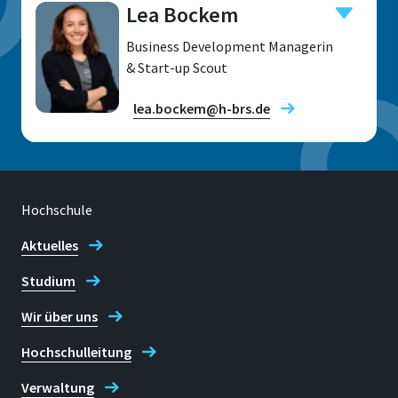
Lea Bockem
Business Development Managerin
& Start-up Scout
lea.bockem@h-brs.de
Hochschule
Standort
Sankt Augustin
Aktuelles
Studium
Raum
F 413
Wir über uns
Adresse
Hochschulleitung
Grantham-Alle 20
Verwaltung