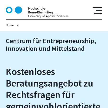
D
i
r
e
Home
k
t
z
Centrum für Entrepreneurship,
u
Innovation und Mittelstand
m
I
n
h
Kostenloses
a
l
Beratungsangebot zu
t
Rechtsfragen für
gemeinwohlorientierte