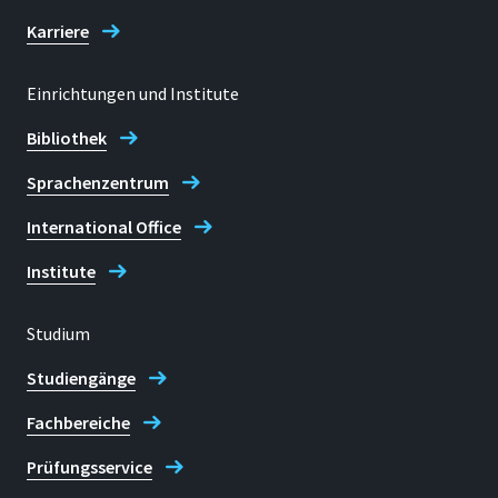
53757 Sankt Augustin
Karriere
Einrichtungen und Institute
Telefon
Bibliothek
+49 2241 865 9943
Sprachenzentrum
Lea Bockem
International Office
Institute
Studium
Studiengänge
Fachbereiche
Prüfungsservice