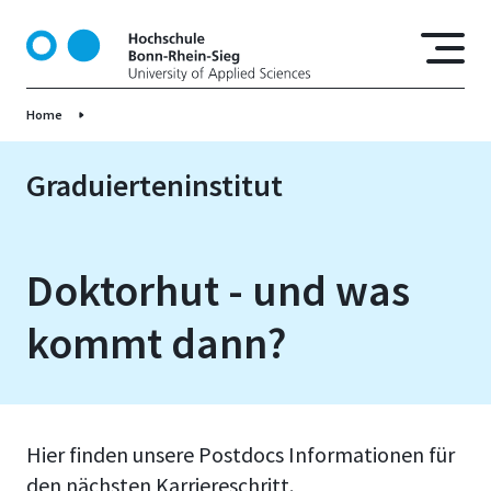
D
i
r
e
Home
k
t
z
Graduierteninstitut
u
m
I
Doktorhut - und was
n
h
kommt dann?
a
l
t
Hier finden unsere Postdocs Informationen für
den nächsten Karriereschritt.