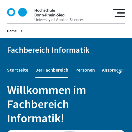
D
i
r
e
Home
k
t
z
Fachbereich Informatik
u
m
I
Startseite
Der Fachbereich
Personen
Ansprechpartn
n
h
Willkommen im
a
l
Fachbereich
t
Informatik!