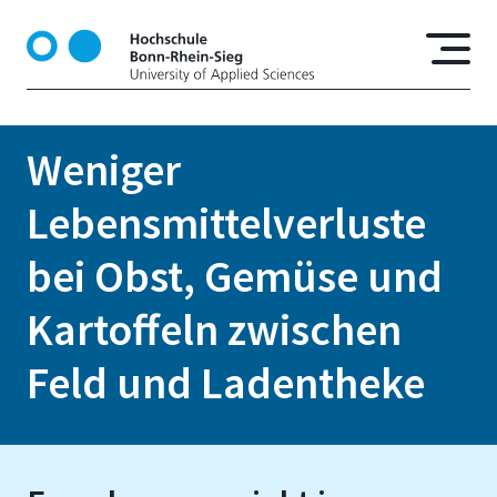
D
i
r
e
k
t
Weniger
z
u
Lebensmittelverluste
m
I
bei Obst, Gemüse und
n
h
Kartoffeln zwischen
a
l
Feld und Ladentheke
t