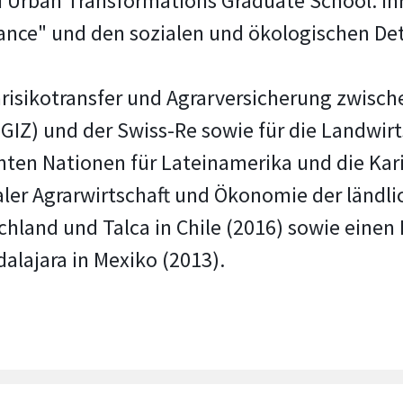
 Urban Transformations Graduate School. Ihre
nce" und den sozialen und ökologischen De
marisikotransfer und Agrarversicherung zwisch
IZ) und der Swiss-Re sowie für die Landwirt
nten Nationen für Lateinamerika und die Kari
naler Agrarwirtschaft und Ökonomie der länd
chland und Talca in Chile (2016) sowie einen 
alajara in Mexiko (2013).