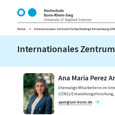
D
i
r
e
k
Home
Internationales Zentrum Für Nachhaltige Entwicklung (IZN
t
z
Internationales Zentrum
u
m
I
n
h
Ana Maria Perez A
a
l
Ehemalige Mitarbeiterin im Int
t
(IZNE)/Entwicklungsforschung,
aper@uni-bonn.de