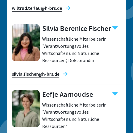
wiltrud.terlau@h-brs.de
Silvia Berenice Fischer
Forschungsfelder
Wissenschaftliche Mitarbeiterin
'Verantwortungsvolles
Wirtschaften und Natürliche
Ressourcen', Doktorandin
silvia.fischer@h-brs.de
Standort
Rheinbach
Eefje Aarnoudse
Raum
B 111
Wissenschaftliche Mitarbeiterin
Standort
'Verantwortungsvolles
Adresse
Wirtschaften und Natürliche
Sankt Augustin
von-Liebig-Straße 20
Ressourcen'
Raum