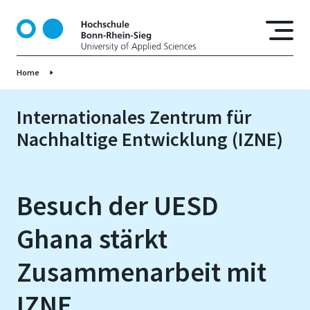
D
i
r
e
Home
k
t
z
Internationales Zentrum für
u
Nachhaltige Entwicklung (IZNE)
m
I
n
h
Besuch der UESD
a
l
Ghana stärkt
t
Zusammenarbeit mit
IZNE