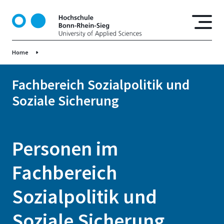
D
i
r
e
Home
k
t
z
Fachbereich Sozialpolitik und
u
Soziale Sicherung
m
I
n
h
Personen im
a
l
Fachbereich
t
Sozialpolitik und
Soziale Sicherung