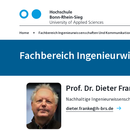
D
i
r
e
k
Home
Fachbereich Ingenieurwissenschaften Und Kommunikatio
t
z
Fachbereich Ingenieurw
u
m
I
n
h
Prof. Dr. Dieter F
a
l
Nachhaltige Ingenieurwissensch
t
dieter.franke@h-brs.de