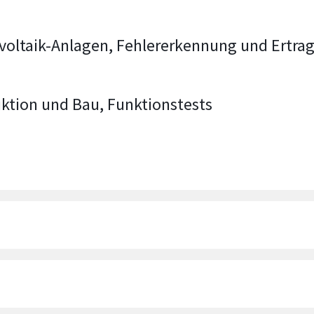
voltaik-Anlagen, Fehlererkennung und Ertra
uktion und Bau, Funktionstests
au an der RWTH Aachen