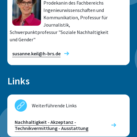
Prodekanin des Fachbereichs
Standort
Ingenieurwissenschaften und
Kommunikation, Professur für
Sankt Augustin
Journalistik,
Raum
Schwerpunktprofessur "Soziale Nachhaltigkeit
B 205
und Gender"
Adresse
susanne.keil@h-brs.de
Grantham-Allee 20
53757 Sankt Augustin
Links
Standort
Sankt Augustin
Telefon
Weiterführende Links
+49 2241 865 308
Raum
B 233
Nachhaltigkeit - Akzeptanz -
Technikvermittlung - Ausstattung
Fax
Adresse