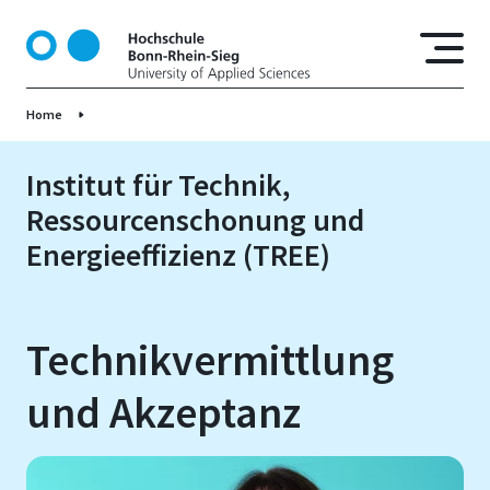
D
i
r
e
Home
k
t
z
Institut für Technik,
u
Ressourcenschonung und
m
Energieeffizienz (TREE)
I
n
h
a
Technikvermittlung
l
t
und Akzeptanz