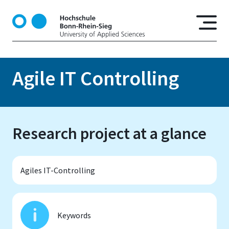
S
k
i
p
t
o
Agile IT Controlling
m
a
i
n
Research project at a glance
c
o
n
t
Agiles IT-Controlling
e
n
t
Keywords