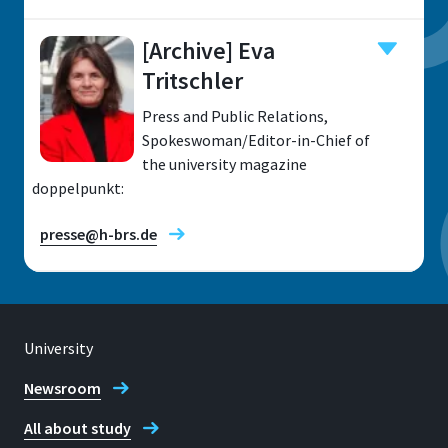
[Archive] Eva
Tritschler
Research fields
Press and Public Relations,
Spokeswoman/Editor-in-Chief of
the university magazine
doppelpunkt:
Location
Sankt Augustin
presse@h-brs.de
Room
C 167
Address
University
Location
Grantham-Allee 20
Sankt Augustin
Newsroom
53757, Sankt Augustin
All about study
Address