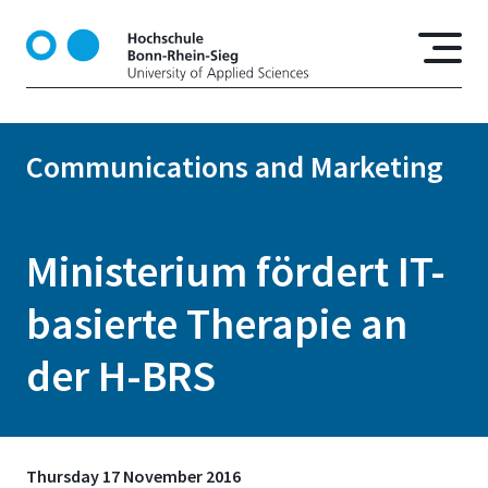
S
k
i
p
t
o
Communications and Marketing
m
a
i
n
Ministerium fördert IT-
c
o
basierte Therapie an
n
t
der H-BRS
e
n
t
Thursday 17 November 2016