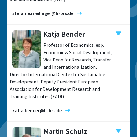
stefanie.meilinger@h-brs.de
Katja Bender
Research fields
Professor of Economics, esp.
Economic & Social Development,
Vice Dean for Research, Transfer
and Internationalization,
Director International Center for Sustainable
Development, Deputy President European
Location
Association for Development Research and
Sankt Augustin
Training Institutes (EADI)
Room
F 321
katja.bender@h-brs.de
Address
Martin Schulz
Grantham-Allee 20