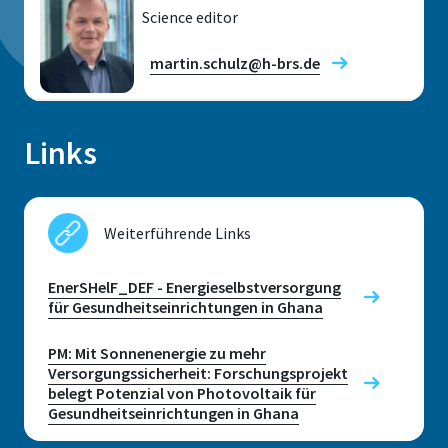
Research fields
Science editor
53757 Sankt Augustin
martin.schulz@h-brs.de
Telephone
Location
Links
+49 2241 865 718
Sankt Augustin
Location
Room
Sankt Augustin
Fax
F 306
Weiterführende Links
+49 2241 865 8718
Room
Address
E 240
EnerSHelF_DEF - Energieselbstversorgung
Grantham-Allee 20
für Gesundheitseinrichtungen in Ghana
Prof. Dr Stefanie Meilinger
Address
53757, Sankt Augustin
Grantham-Allee 20
PM: Mit Sonnenenergie zu mehr
Versorgungssicherheit: Forschungsprojekt
belegt Potenzial von Photovoltaik für
53757, Sankt Augustin
Gesundheitseinrichtungen in Ghana
Telephone