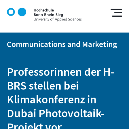
S
k
i
p
t
o
Communications and Marketing
m
a
i
n
Professorinnen der H-
c
o
BRS stellen bei
n
t
Klimakonferenz in
e
n
Dubai Photovoltaik-
t
Projekt vor