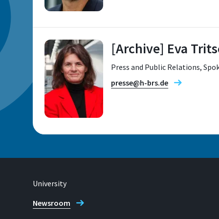
Research fields
[Archive] Eva Trit
Press and Public Relations, Sp
Location
presse@h-brs.de
Sankt Augustin
Room
B 211
Location
Sankt Augustin
Contact hours
University
by appointment
Newsroom
Address
Grantham-Allee 20
Telephone