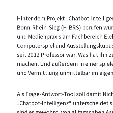
Hinter dem Projekt „Chatbot-Intelligen
Bonn-Rhein-Sieg (H-BRS) berufen wu
und Medienpraxis am Fachbereich Ele
Computerspiel und Ausstellungskubus 
seit 2012 Professor war. Was hat ihn 
machen. Und außerdem in einer spiel
und Vermittlung unmittelbar im eige
Als Frage-Antwort-Tool soll damit N
„Chatbot-Intelligenz“ unterscheidet 
sind es gewohnt, von alltagsnahen As