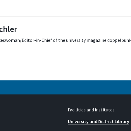
schler
okeswoman/Editor-in-Chief of the university magazine doppelpunk
Address
Grantham-Allee 20
53757 Sankt Augustin
Facilities and institutes
University and District Library