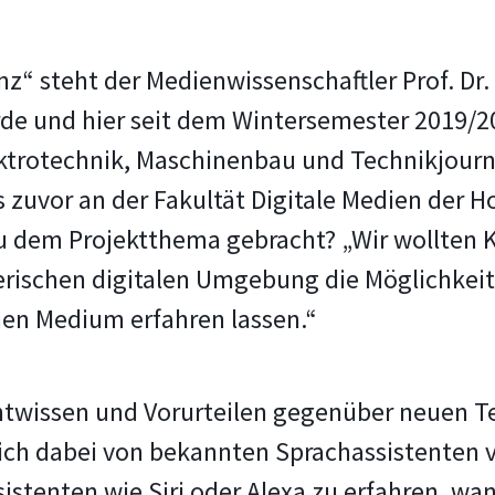
z“ steht der Medienwissenschaftler Prof. Dr.
rde und hier seit dem Wintersemester 2019
ktrotechnik, Maschinenbau und Technikjourn
zuvor an der Fakultät Digitale Medien der H
zu dem Projektthema gebracht? „Wir wollten K
erischen digitalen Umgebung die Möglichkei
nen Medium erfahren lassen.“
ichtwissen und Vorurteilen gegenüber neuen 
sich dabei von bekannten Sprachassistenten v
sistenten wie Siri oder Alexa zu erfahren, w