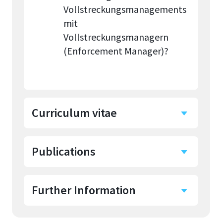
Vollstreckungsmanagements
mit
Vollstreckungsmanagern
(Enforcement Manager)?
Curriculum vitae
Publications
Bis 1982 Referatsleiter bei
einem
Unfallversicherungsträger
Further Information
Schriften und Buchbeiträge:
(Verw. Beamter im höheren
Dienst) Erwerb des
Verwaltungsdiploms am