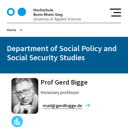
S
k
i
p
Home
t
o
m
Department of Social Policy and
a
Social Security Studies
i
n
c
o
Prof Gerd Bigge
n
Honorary professor
t
e
mail@gerdbigge.de
n
t