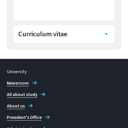
Curriculum vitae
1999: Ärztliche Approbation
University
Seit 2005: Facharzt für
Newsroom
Orthopädie
All about study
About us
Seit 2007: Facharzt für
Orthopädie und Unfallchirurgie
President's Office