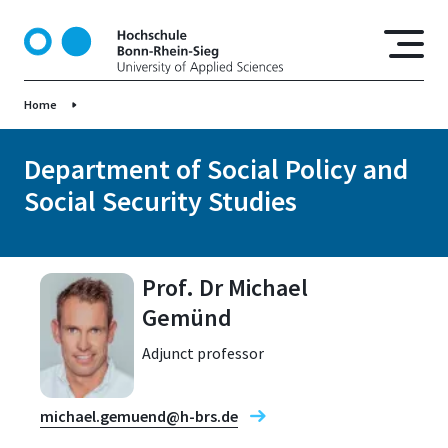
S
k
i
p
Home
t
o
m
Department of Social Policy and
a
Social Security Studies
i
n
c
o
Prof. Dr Michael
n
Gemünd
t
e
Adjunct professor
n
t
michael.gemuend@h-brs.de