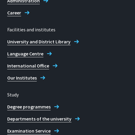
Administration
2005-2008: Oberarzt der
Career
Orthopädischen
Universitätsklinik Bonn
Facilities and institutes
University and District Library
Seit 2008: Facharzt in der
Language Centre
Orthopädischen
Gemeinschaftspraxis Bonn
International Office
Our Institutes
Seit 2021: Honorarprofessur an
Study
der Hochschule Bonn-Rhein-
Sieg
Degree programmes
Departments of the university
Examination Service