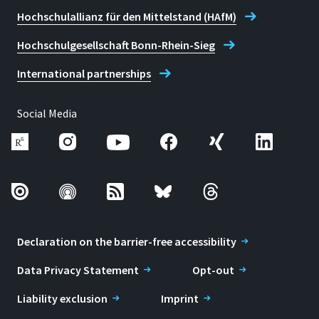
AND COMPUTATION "The
there a second critical
Hochschulallianz für den Mittelstand (HAfM)
Particle Mesh Ewald
point in liquid water?"
method", Eilat, Israel: März
Hochschulgesellschaft Bonn-Rhein-Sieg
Physica A 205, 122 (1994)
1997
International partnerships
L. Perera, U. Essmann und
Vortrag,
M.L. Berkowitz, "The Effect
EUROCONFERENCE:
Social Media
of the Treatment of Long
Dynamics of Complex
Range Forces on the
Molecular Systems-
Dynamics of Ions in
Computer Simulations and
Aqueous Solutions", J.
Experiments "Computer
Chem. Phys., 102, 450
Simulations of Biological
(1995)
Membranes", Vaals,
Declaration on the barrier-free accessibility
U. Essmann, L. Perera und
Niederlande: Mai 1998
M.L. Berkowitz, "The Origin
Data Privacy Statement
Opt-out
Vortrag, NIC-KFA-Jülich:
of the Hydration
Molecular Dynamics on
Liability exclusion
Imprint
Interaction of Lipid Bilayers
Parallel Computers