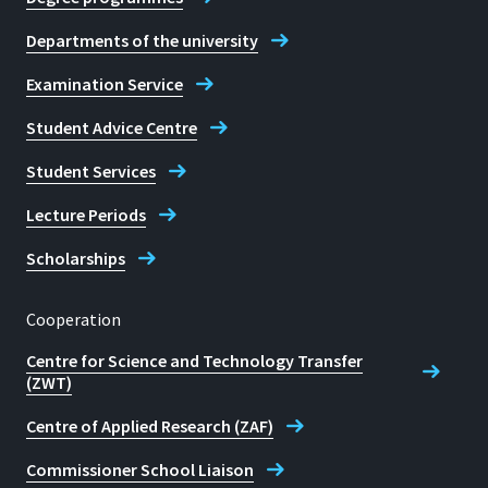
Computersimulationen
Hydration Force between
"Phase Diagram for
Departments of the university
biologischer Systeme
Lipid Bilayeers",
Amorphous Solid Water",
beschäftigt.
Heidelberg: Januar 1996
Examination Service
Phys. Rev. E, 48, 4605 (1993)
Diese Arbeit wurde an der GMD,
Vortrag, UNIVERSITÄT
P.H. Poole, F. Sciortino, U.
Student Advice Centre
St.Augustin (heute Frauenhofer
DORTMUND, INSTITUT
Essmann und H.E. Stanley,
Institute) fortgesetzt.
Student Services
FÜR PHYSIKALISCHE
"Spinodal of liquid water",
Danach mehrere Jahre in der
CHEMIE,
Lecture Periods
Phys.Rev.E, 48, 3799 (1993)
Softwareentwicklung tätig.
"Molekulardynamische
P.H. Poole, F. Sciortino, U.
In meiner Freizeit fahre ich
Scholarships
Simulation des Ursprungs
Essmann, H.E. Stanley "Is
gerne Fahrrad und betreibe Tai
der Hydration Force
there a re-entrant spinodal
Chi.
Cooperation
zwischen
in liquid water?" Journal de
Centre for Science and Technology Transfer
Lipiddoppelschichten",
physique IV, 3 C1-171 (1993)
(ZWT)
Dortmund: Januar 1996
H.E. Stanley, C.A. Angell, U.
Centre of Applied Research (ZAF)
Vortrag, MULTISCALE
Essmann, M. Hemmati, P.H.
PHENOMENA, MODELLING
Commissioner School Liaison
Poole und F. Sciortino, "Is