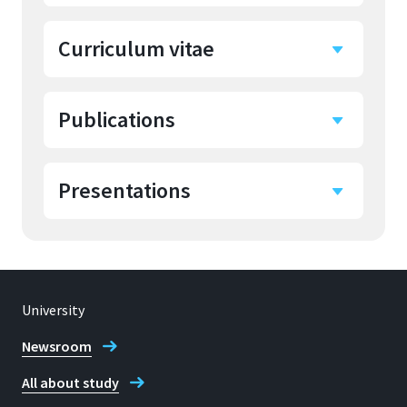
Curriculum vitae
Publications
Persönlicher Werdegang
Studium der Physik an der
Presentations
Veröffentlichungen
RWTH Aachen und Universität
zu Köln
P.H. Poole, F. Sciortino, U.
Abschluss Diplom Physiker,
Vorträge und
Essmann und H.E. Stanley,
Diplomarbeit über die Messung
Konferenzbeiträge
"Phase behavior of
von Permeabilitäten von
University
metastable water", Nature,
biologischen Membranen
Poster, GORDON
360, 324 (1992)
Promotion an der Universität
Newsroom
RESEARCH CONFERENCE:
Dortmund in Physikalischer
U. Essmann, S. Glotzer, M.
Water and Aqueous
All about study
Chemie auf dem Gebiet der
Gyure, B. Ostrovsky, P. H.