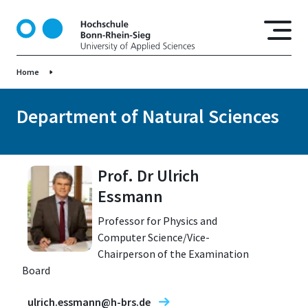
S
k
i
p
Home
t
o
m
Department of Natural Sciences
a
i
n
Prof. Dr Ulrich
c
o
Essmann
n
Professor for Physics and
t
Computer Science/Vice-
e
Chairperson of the Examination
n
Board
t
ulrich.essmann@h-brs.de