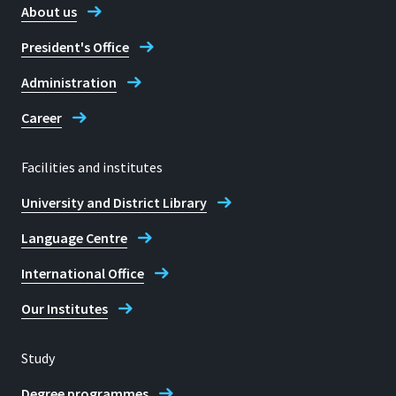
Solutions, "Molecular
molekulardynamischen
About us
Poole, S. Sastry, S.
Dynamics Simulation of
Simulation
Schwarzer, R. Selinger, M.
President's Office
Amorphous Ice", Plymouth,
Danach 2 Jahre Postdoc an der
H. Shann, L. S. Shore, H. E.
NH.: August 1992
Administration
Boston University. Dort
Stanley, E. F. Taylor und P.
Vortrag, 210th AMERICAN
mitverantwortlich für ein NSF
Trunfio, "Learning Science
Career
CHEMICAL SOCIETY
Projekt zur Entwicklung von
Through Guided Discovery:
NATIONAL MEETING:
Simulationen und Experimenten
Liquid Water & Molecular
Facilities and institutes
"Simulations of
für Middle- und High Schools,
Networks" in Topics in
University and District Library
Biomembrane - Water
die aktuelle Forschung für die
Modern Statistical Physics:
Interfaces", Chicago, Il.:
Schüler transparent machen
From Phase Transitions to
Language Centre
August 1995
und sie so für
Chaos, G. Györgyi, I.
International Office
naturwissenschaftliche
Kondor, L. Sasvári und T.
Vortrag, DEUTSCHES
Forschung begeistern
Our Institutes
Tél, eds. (World Scientific,
KREBSFORSCHUNGSZENTRUM
Anschließend 3 Jahre an der
Singapore 1992), S. 249.
(DKFZ) HEIDELBERG,
University of North Carolina at
Study
"Molecular Dynamics Study
P.H. Poole, U. Essmann, F.
Chapel Hill mit
of the Origin of the
Sciortino und H.E. Stanley,
Degree programmes