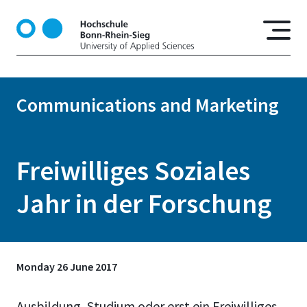
S
k
i
p
t
o
Communications and Marketing
m
a
i
n
Freiwilliges Soziales
c
o
Jahr in der Forschung
n
t
e
n
Monday 26 June 2017
t
Ausbildung, Studium oder erst ein Freiwilliges