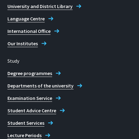
Telephone
University and District Library
+49 2241 865 724
Language Centre
International Office
Fax
+49 2241 865 8724
Our Institutes
Pia Stapelfeldt
Study
Degree programmes
Departments of the university
Examination Service
Student Advice Centre
Student Services
Lecture Periods