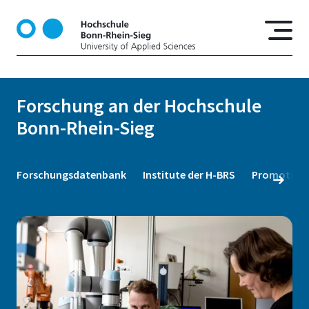
D
i
r
e
k
t
Forschung an der Hochschule
z
Bonn-Rhein-Sieg
u
m
I
n
Forschungsdatenbank
Institute der H-BRS
Promotion
h
a
l
t