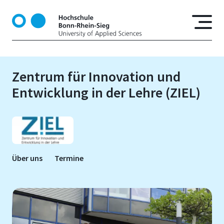
D
i
r
e
k
t
Zentrum für Innovation und
z
Entwicklung in der Lehre (ZIEL)
u
m
I
n
h
a
Über uns
Termine
l
t